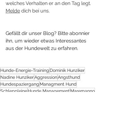
welches Verhalten er an den Tag legt. 
Melde
 dich bei uns.
Gefällt dir unser Blog? Bitte abonnier 
ihn, um wieder etwas Interessantes 
aus der Hundewelt zu erfahren.
Hunde-Energie-Training
Dominik Hunziker
Nadine Hunziker
Aggression
Angsthund
Hundespaziergang
Managment Hund
Schleppleine
Hunde Management
Maremanno
Gassi
Katze
Ausdrucksverhalten
Hund und Auto
Hundeerziehung 2.0