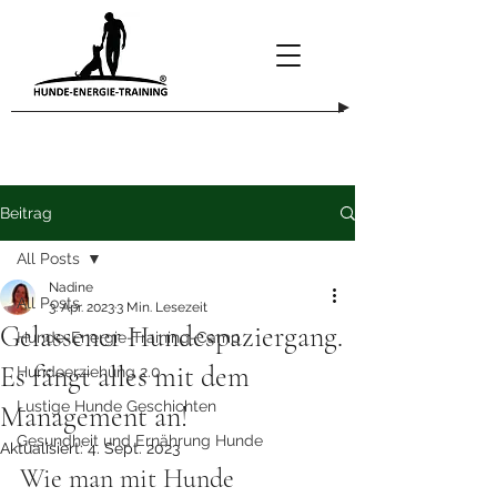
Beitrag
All Posts
Nadine
All Posts
3. Apr. 2023
3 Min. Lesezeit
Gelassener Hundespaziergang.
Hunde-Energie-Training-Camp
Es fängt alles mit dem
Hundeerziehung 2.0
Lustige Hunde Geschichten
Management an!
Gesundheit und Ernährung Hunde
Aktualisiert:
4. Sept. 2023
Wie man mit Hunde 