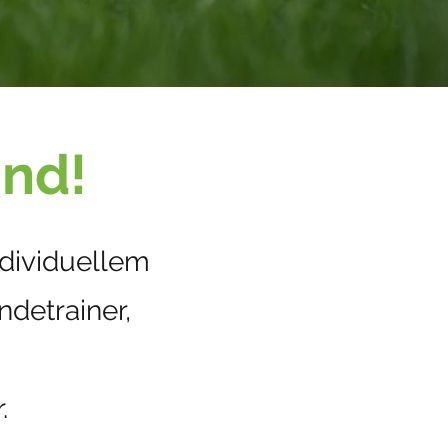
und!
ndividuellem
undetrainer,
.