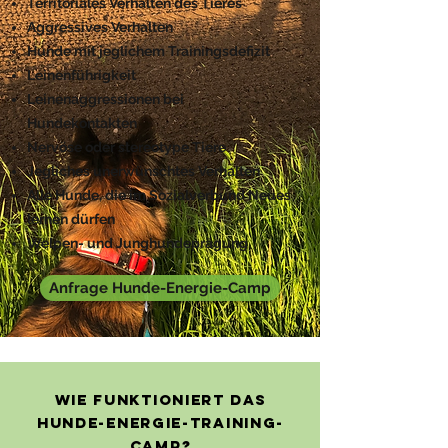
Territoriales Verhalten des Tieres
Aggressives Verhalten
Hunde mit jeglichem Trainingsdefizit
Leinenführigkeit
Leinenaggressionen bei
Hundekontakten
Nervöse oder stereotype Tiere
Jegliches unerwünschtes Verhalten
Alle Hunde, die im Sozialverbund Neues
lernen dürfen
Welpen- und Junghundeprägung
Anfrage Hunde-Energie-Camp
Wie funktioniert das
Hunde-Energie-Training-
Camp?