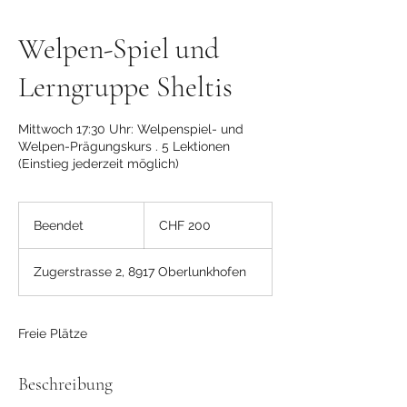
Welpen-Spiel und
Lerngruppe Sheltis
Mittwoch 17:30 Uhr: Welpenspiel- und
Welpen-Prägungskurs . 5 Lektionen
(Einstieg jederzeit möglich)
200
Schweizer
Beendet
B
CHF 200
Franken
e
e
Zugerstrasse 2, 8917 Oberlunkhofen
n
d
e
t
Freie Plätze
Beschreibung