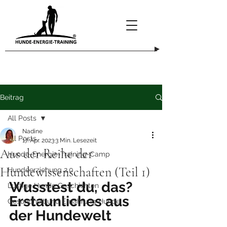
Beitrag
All Posts
Nadine
All Posts
17. Apr. 2023
3 Min. Lesezeit
Aus der Reihe der
Hunde-Energie-Training-Camp
Hundewissenschaften (Teil 1)
Hundeerziehung 2.0
Wusstest du, das? 
Lustige Hunde Geschichten
Erstaunliches aus 
Gesundheit und Ernährung Hunde
der Hundewelt