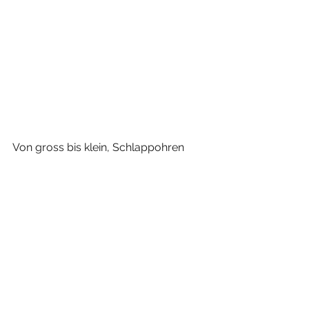
Von gross bis klein, Schlappohren 
oder nicht, Schwarz bis Weiss, 
Langhaar oder Kurzhaar, sogar Nackt, 
heutzutage gibt es so viele 
verschiedene Hunderassen, die uns 
zum Teil nicht mal bekannt sind und 
jedes der Vierbeiner hat eine ganz 
eigene individuelle Persönlichkeit und 
Phänotyp.