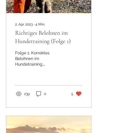
2. Apr. 2023
∙
4
Min.
Richtiges Belohnen im
Hundetraining (Folge 1)
Folge 1: Korrektes
Belohnen im
Hundetraining,
Kommandos, Zeitpunkt
der Belohnung,
Doppelbelohnung
239
0
5