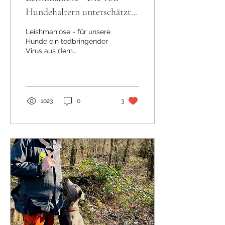
Hundehaltern unterschätzte
noch unbekannte Gefahr aus
Leishmaniose - für unsere
dem Mittelmeerraum
Hunde ein todbringender
Virus aus dem
Mittelmehrraum.
Behandlung, Ernährung,
Training und Prophylaxe.
1023
0
3